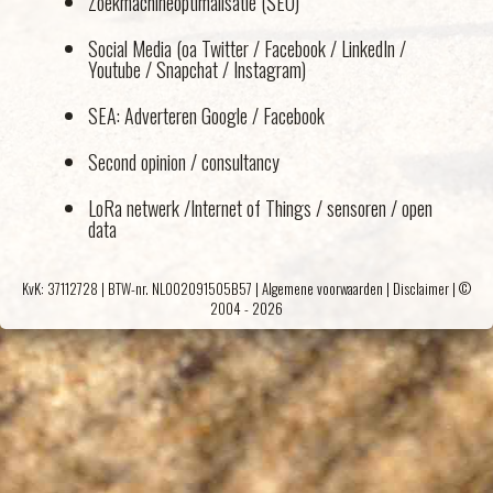
Zoekmachineoptimalisatie (SEO)
Social Media (oa Twitter / Facebook / LinkedIn /
Youtube / Snapchat / Instagram)
SEA: Adverteren Google / Facebook
Second opinion / consultancy
LoRa netwerk /Internet of Things / sensoren / open
data
KvK: 37112728 | BTW-nr. NL002091505B57 |
Algemene voorwaarden
|
Disclaimer
| ©
2004 - 2026